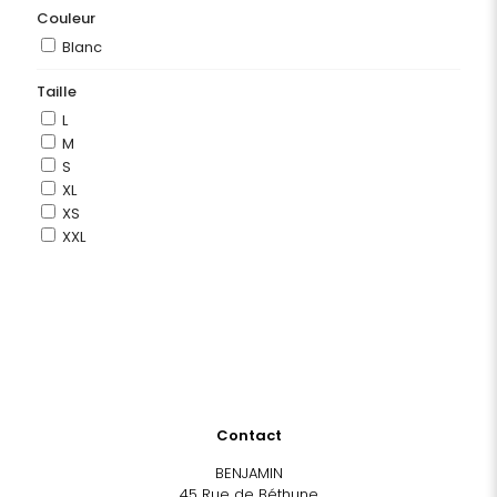
Couleur
Blanc
Taille
L
M
S
XL
XS
XXL
Contact
BENJAMIN
45 Rue de Béthune