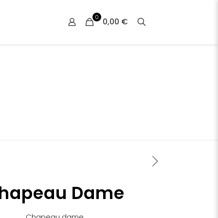
0
0,00 €
hapeau Dame
Chapeau dame