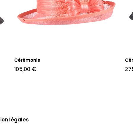
Cérémonie
Cé
105,00
€
27
ion légales