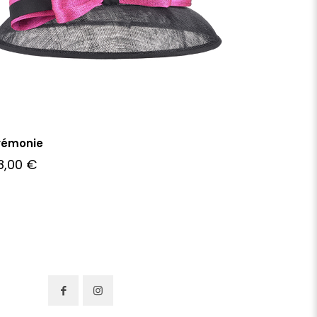
rémonie
8,00
€