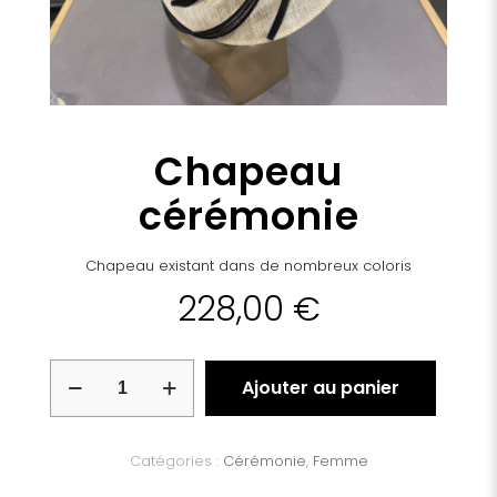
Chapeau
cérémonie
Chapeau existant dans de nombreux coloris
228,00
€
quantité
Ajouter au panier
de
Chapeau
cérémonie
Catégories :
Cérémonie
,
Femme