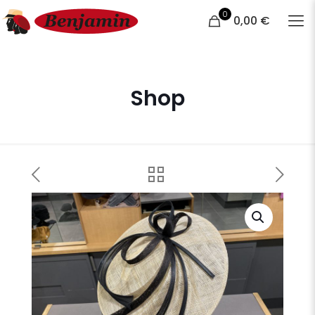
0
0,00 €
Shop