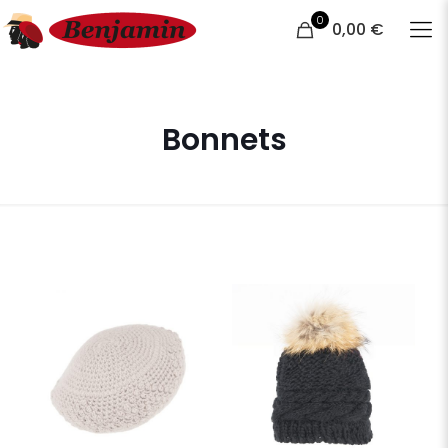
0
0,00 €
Bonnets