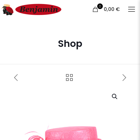
0
0,00 €
Shop