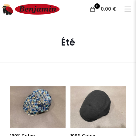
0
0,00 €
Été
100% Coton
100% Coton