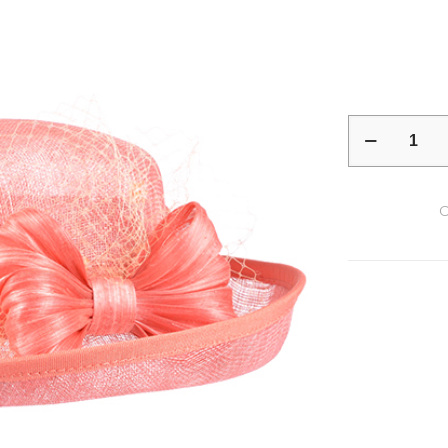
quantité
de
Cérémonie
C