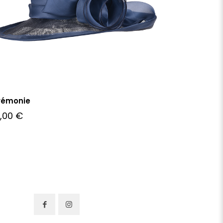
rémonie
2,00
€