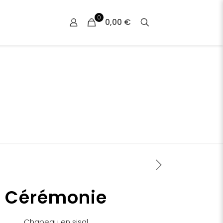
0
0,00 €
Cérémonie
Chapeau en sisal