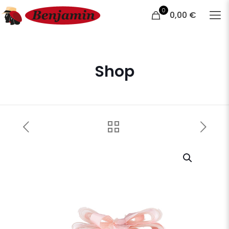
0
0,00 €
Shop