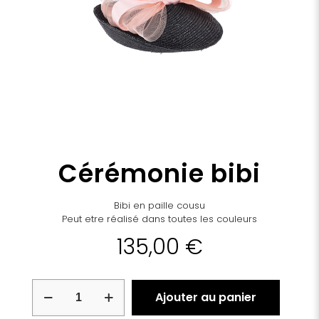
Cérémonie bibi
Bibi en paille cousu
Peut etre réalisé dans toutes les couleurs
135,00
€
quantité
Ajouter au panier
de
Cérémonie