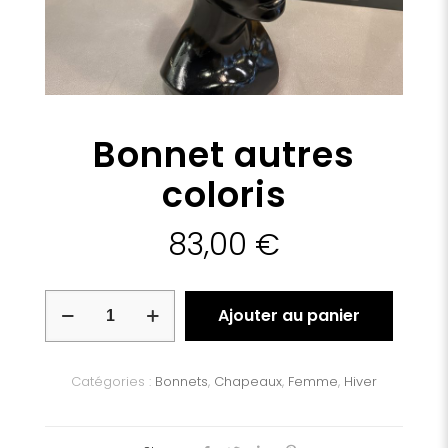
Bonnet autres
coloris
83,00
€
quantité
Ajouter au panier
de
Bonnet
autres
coloris
Catégories :
Bonnets
,
Chapeaux
,
Femme
,
Hiver