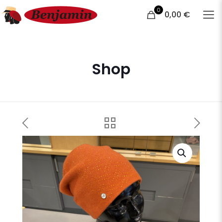
0
0,00 €
Shop