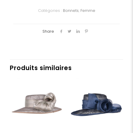
Dame
Catégories :
Bonnets
,
Femme
Share
Produits similaires