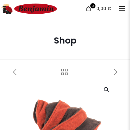
0
0,00 €
Shop