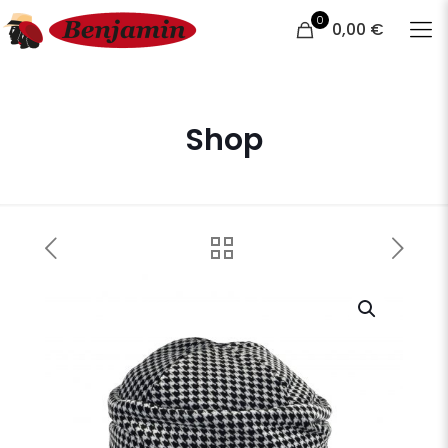
0
0,00 €
Shop