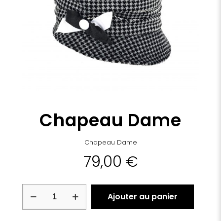
Chapeau Dame
Chapeau Dame
79,00
€
quantité
Ajouter au panier
de
Chapeau
Dame