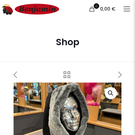
0
0,00 €
Shop