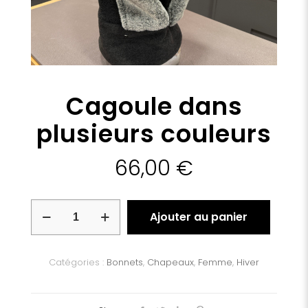
Cagoule dans
plusieurs couleurs
66,00
€
quantité
Ajouter au panier
de
Cagoule
dans
plusieurs
Catégories :
Bonnets
,
Chapeaux
,
Femme
,
Hiver
couleurs