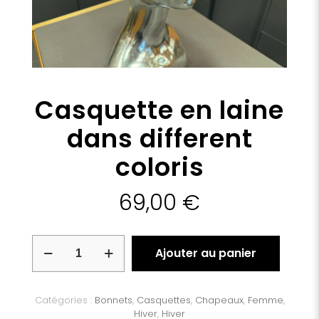
Casquette en laine
dans different
coloris
69,00
€
quantité
Ajouter au panier
de
Casquette
en
laine
Catégories :
Bonnets
,
Casquettes
,
Chapeaux
,
Femme
,
dans
Hiver
,
Hiver