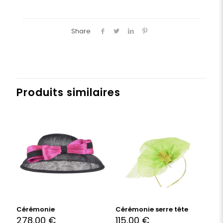
different
coloris
Share
Produits similaires
Cérémonie
Cérémonie serre tête
278,00
€
115,00
€