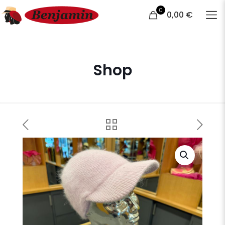
0
0,00 €
Shop