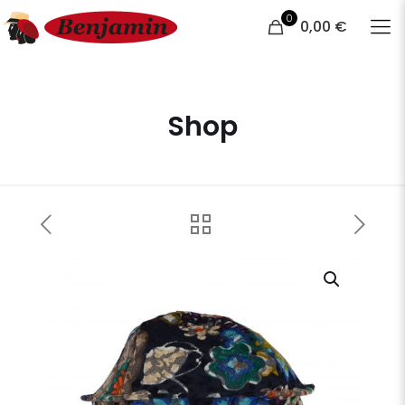
0
0,00 €
Shop