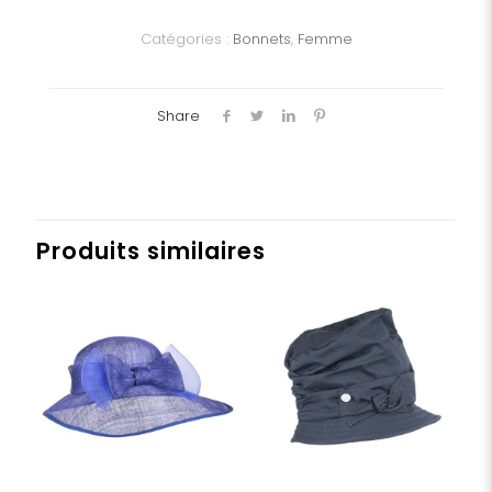
Dame
Catégories :
Bonnets
,
Femme
Share
Produits similaires