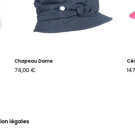
Chapeau Dame
Cé
74,00
€
14
ion légales