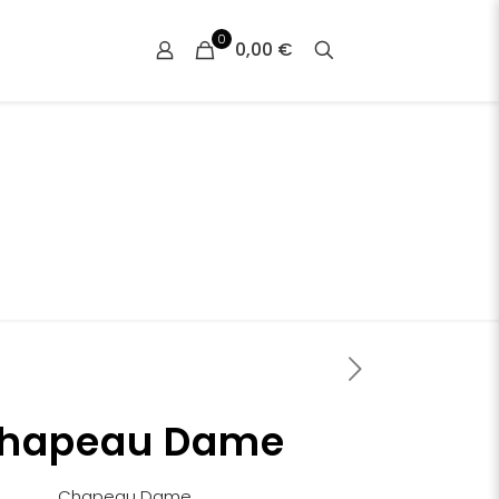
0
0,00 €
hapeau Dame
Chapeau Dame