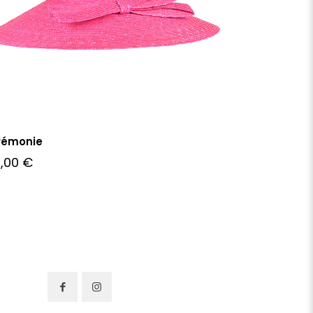
rémonie
7,00
€