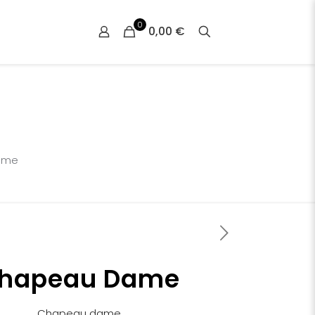
0
0,00 €
ame
hapeau Dame
Chapeau dame