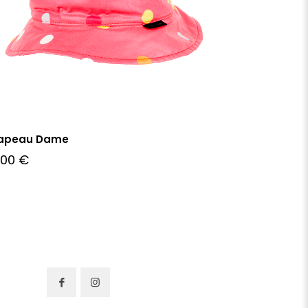
apeau Dame
,00
€