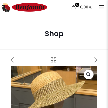
0
0,00 €
Shop