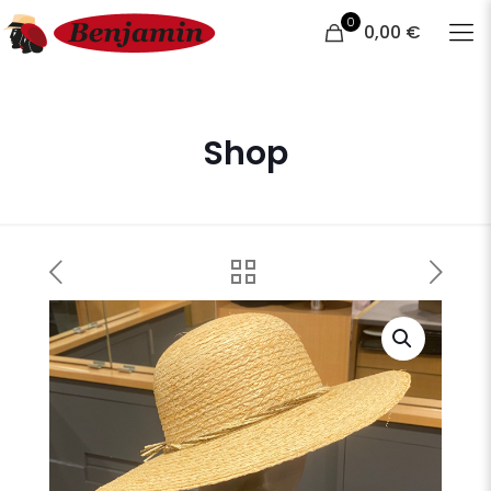
0
0,00 €
Shop