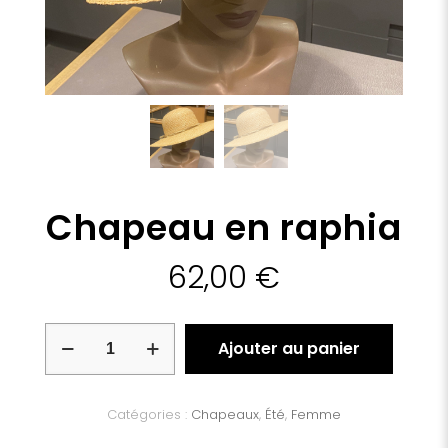
Chapeau en raphia
62,00
€
quantité
Ajouter au panier
de
Chapeau
en
raphia
Catégories :
Chapeaux
,
Été
,
Femme