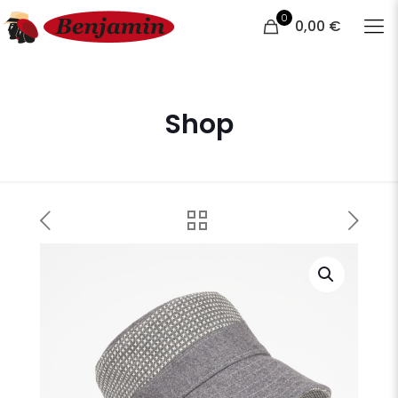
0
0,00 €
Shop