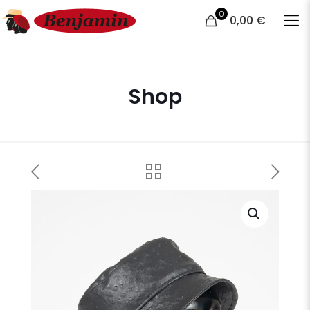
0
0,00 €
Shop