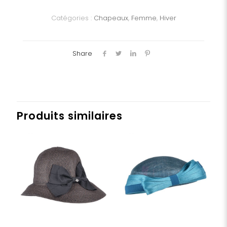
Dame
Catégories :
Chapeaux
,
Femme
,
Hiver
Share
Produits similaires