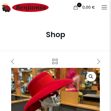
0
0,00 €
Shop