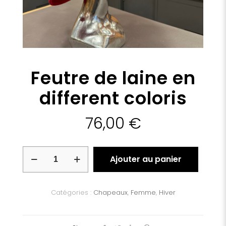
Feutre de laine en
different coloris
76,00
€
quantité
Ajouter au panier
de
Feutre
de
laine
Catégories :
Chapeaux
,
Femme
,
Hiver
en
different
coloris