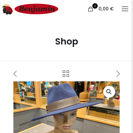
0
0,00 €
Shop