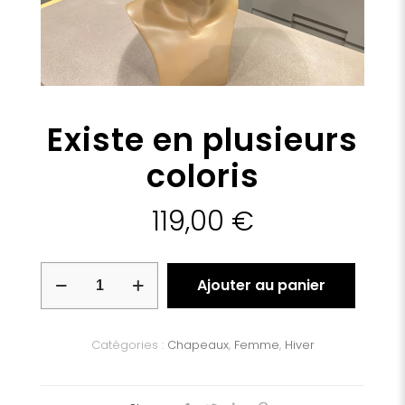
Existe en plusieurs
coloris
119,00
€
quantité
Ajouter au panier
de
Existe
en
plusieurs
Catégories :
Chapeaux
,
Femme
,
Hiver
coloris