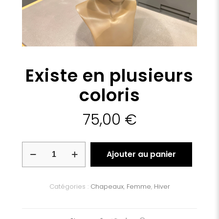
Existe en plusieurs
coloris
75,00
€
quantité
Ajouter au panier
de
Existe
en
plusieurs
Catégories :
Chapeaux
,
Femme
,
Hiver
coloris