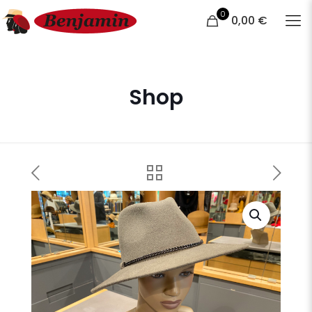
0
0,00 €
Shop