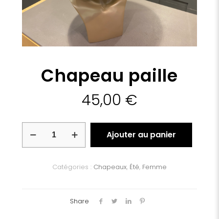
Chapeau paille
45,00
€
quantité
Ajouter au panier
de
Chapeau
paille
Catégories :
Chapeaux
,
Été
,
Femme
Share