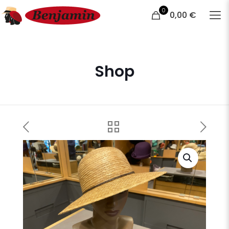
0
0,00 €
Shop