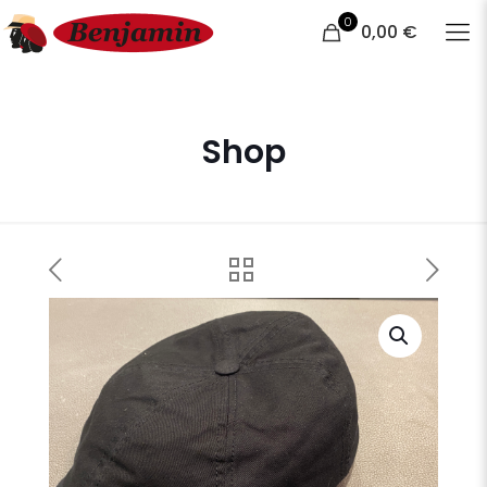
0
0,00 €
Shop