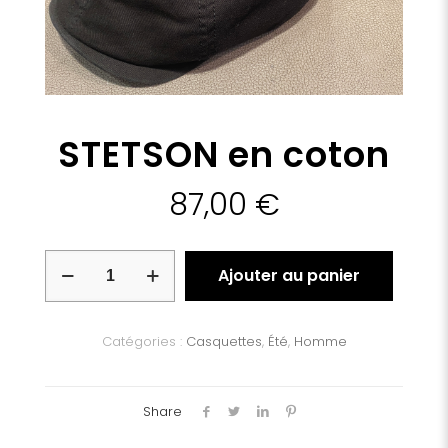
STETSON en coton
87,00
€
quantité
Ajouter au panier
de
STETSON
en
coton
Catégories :
Casquettes
,
Été
,
Homme
Share