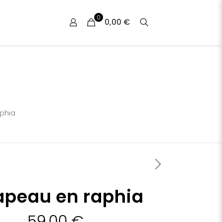
0
0,00 €
phia
peau en raphia
59,00
€