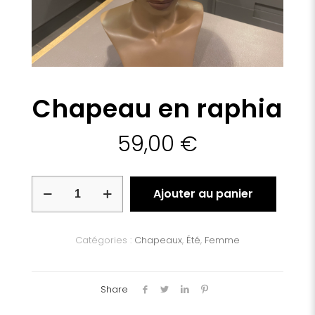
Chapeau en raphia
59,00
€
quantité
Ajouter au panier
de
Chapeau
en
raphia
Catégories :
Chapeaux
,
Été
,
Femme
Share