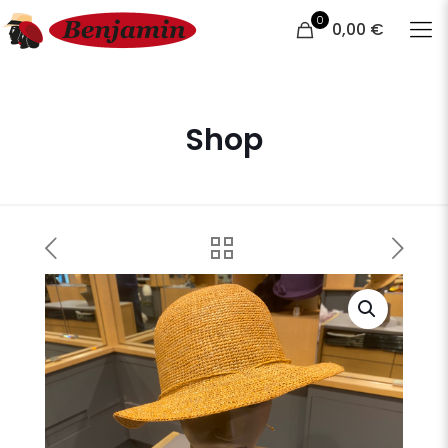
0
0,00 €
Shop