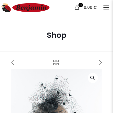
0
0,00 €
Shop