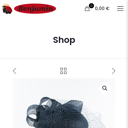
0
0,00 €
Shop