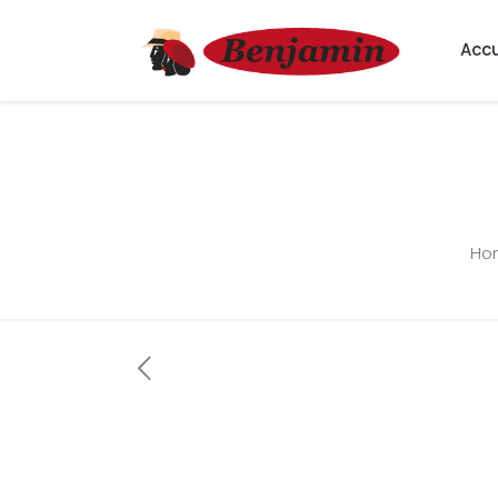
Accu
Ho