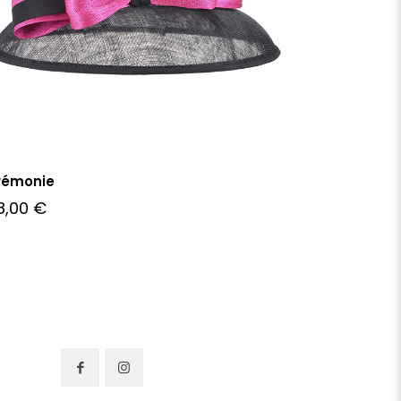
rémonie
8,00
€