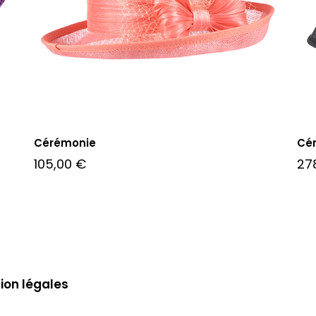
Cérémonie
Cé
105,00
€
27
ion légales