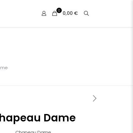
0
0,00 €
ame
hapeau Dame
Chapeau Dame