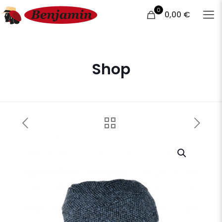
0
0,00 €
Shop