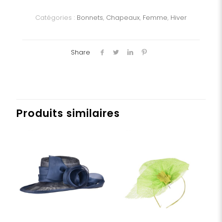
Dame
Catégories :
Bonnets
,
Chapeaux
,
Femme
,
Hiver
Share
Produits similaires