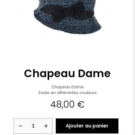
Chapeau Dame
Chapeau Dame
Existe en différentes couleurs
48,00
€
quantité
Ajouter au panier
de
Chapeau