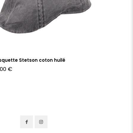
quette Stetson coton huilé
,00
€