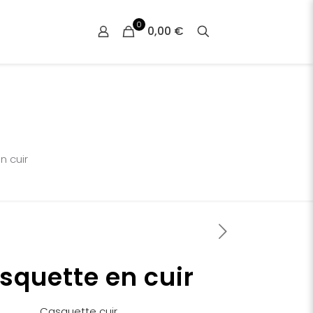
0
0,00 €
n cuir
squette en cuir
Casquette cuir