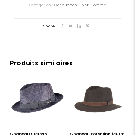
laine
Catégories :
Casquettes
,
Hiver
,
Homme
Share
Produits similaires
Chapeau Stetson
Chapeau Borsalino feutre