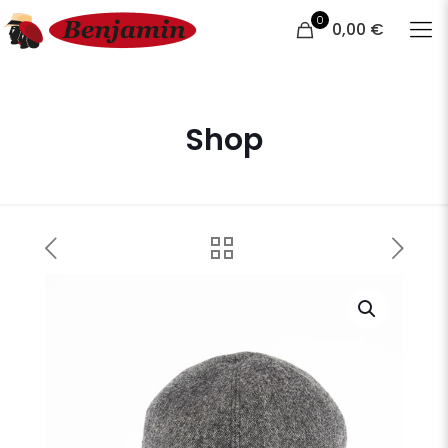
0
0,00 €
Shop