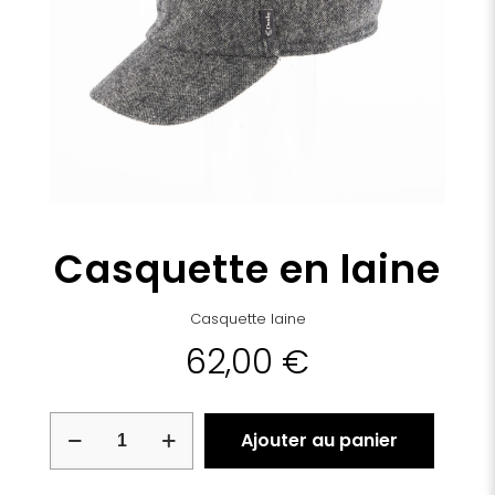
Casquette en laine
Casquette laine
62,00
€
quantité
Ajouter au panier
de
Casquette
en