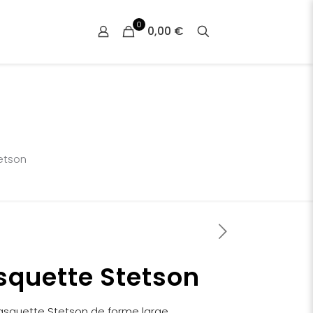
0
0,00 €
etson
quette Stetson
squette Stetson de forme large