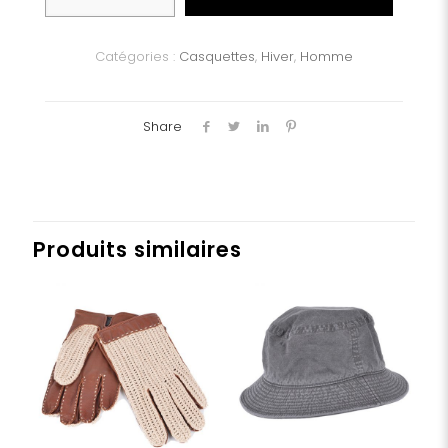
Casquette
laine
DONEGAL
Catégories :
Casquettes
,
Hiver
,
Homme
TWEED
Share
Produits similaires