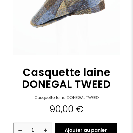
Casquette laine
DONEGAL TWEED
Casquette laine DONEGAL TWEED
90,00
€
quantité
Ajouter au panier
de