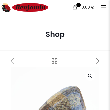
0
0,00 €
Shop