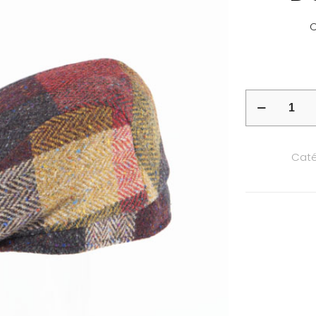
C
quantité
de
Casquette
Caté
laine
DONEGAL
TWEED