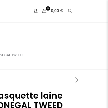
0
0,00 €
ONEGAL TWEED
asquette laine
ONEGAL TWEED