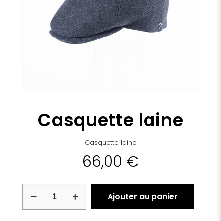
Casquette laine
Casquette laine
66,00
€
quantité
Ajouter au panier
de
Casquette
laine