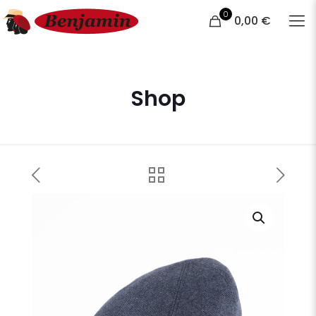
0
0,00 €
Shop