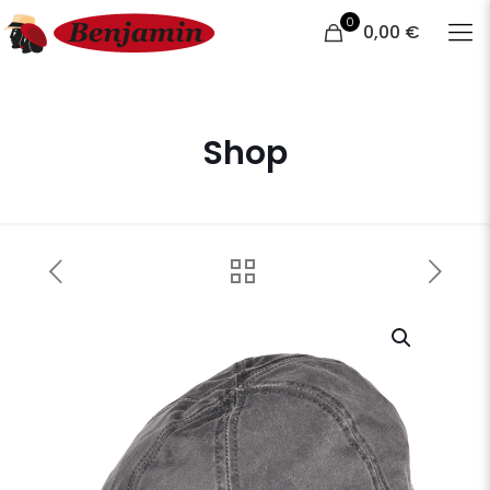
0
0,00 €
Shop