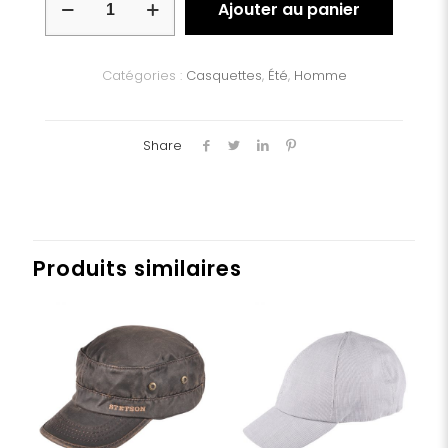
Ajouter au panier
de
Casquette
Stetson
coton
Catégories :
Casquettes
,
Été
,
Homme
huilé
Share
Produits similaires