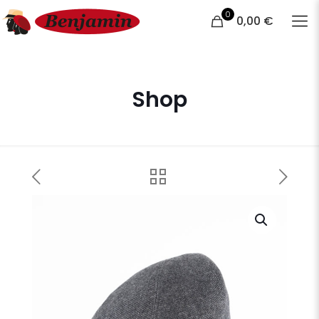
0
0,00 €
Shop