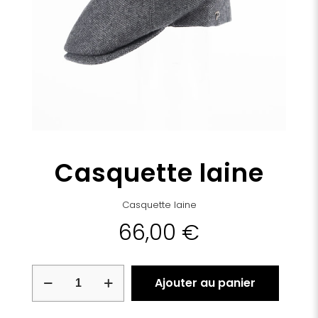
Casquette laine
Casquette laine
66,00
€
quantité
Ajouter au panier
de
Casquette
laine