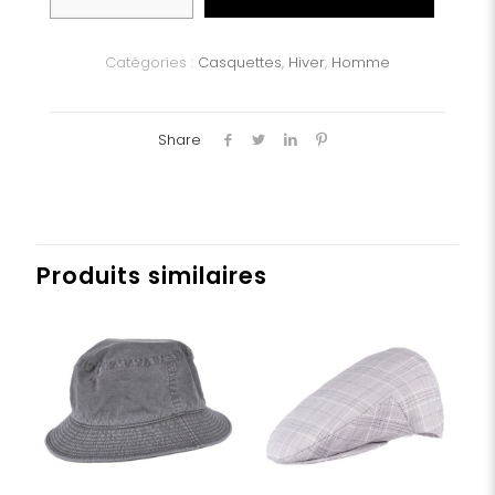
Casquette
laine
STETSON
Catégories :
Casquettes
,
Hiver
,
Homme
Share
Produits similaires