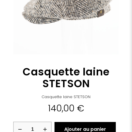
Casquette laine
STETSON
Casquette laine STETSON
140,00
€
quantité
Ajouter au panier
de