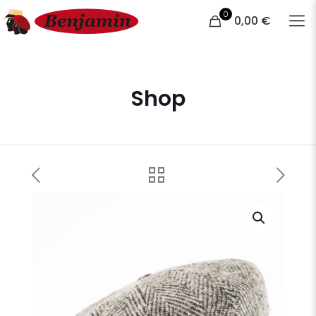
0
0,00 €
Shop