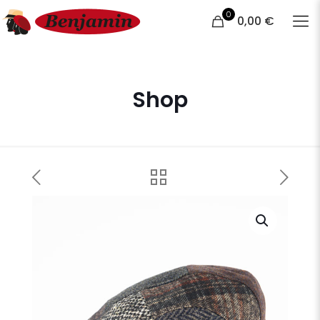
0
0,00 €
Shop