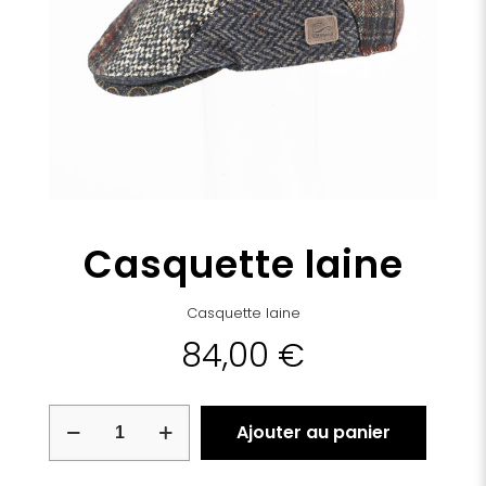
Casquette laine
Casquette laine
84,00
€
quantité
Ajouter au panier
de
Casquette
laine