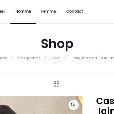
eil
Homme
Femme
Contact
Shop
mme
Casquettes
Hiver
Casquette STETSON lai
Cas
lai