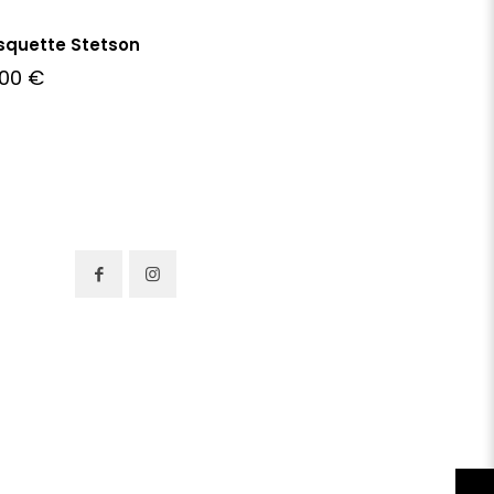
squette Stetson
,00
€