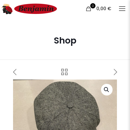
0
0,00 €
Shop