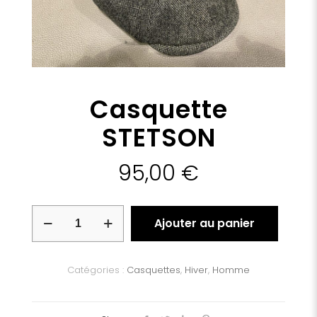
Casquette
STETSON
95,00
€
quantité
Ajouter au panier
de
Casquette
STETSON
Catégories :
Casquettes
,
Hiver
,
Homme