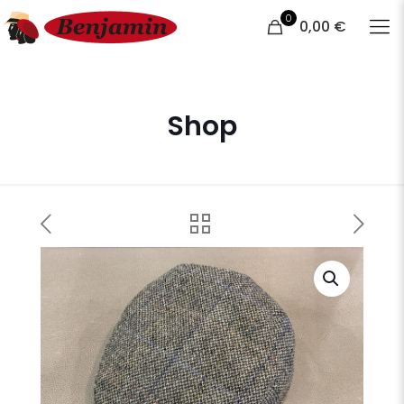
0
0,00 €
Shop