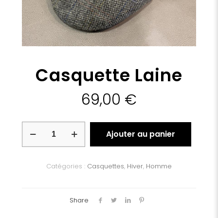
Casquette Laine
69,00
€
quantité
Ajouter au panier
de
Casquette
Laine
Catégories :
Casquettes
,
Hiver
,
Homme
Share