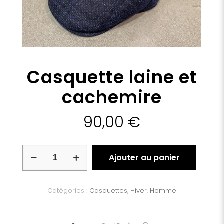
Casquette laine et
cachemire
90,00
€
quantité
Ajouter au panier
de
Casquette
laine
et
Catégories :
Casquettes
,
Hiver
,
Homme
cachemire