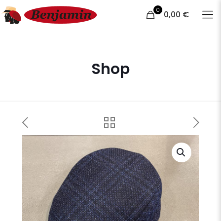
0
0,00 €
Shop