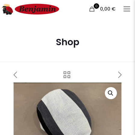
0
0,00 €
Shop