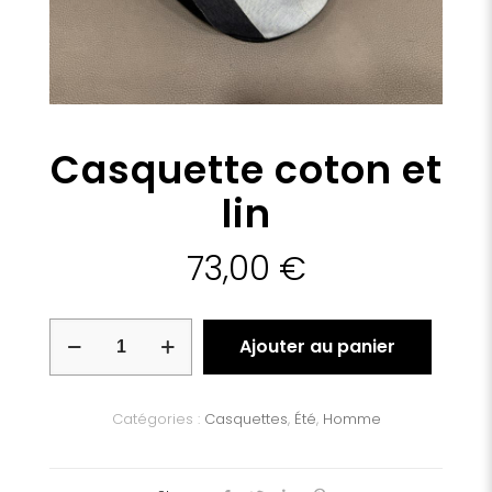
Casquette coton et
lin
73,00
€
quantité
Ajouter au panier
de
Casquette
coton
et
Catégories :
Casquettes
,
Été
,
Homme
lin