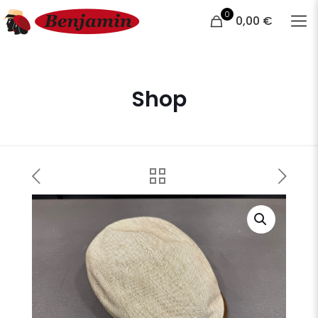
0
0,00 €
Shop