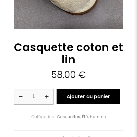
Casquette coton et
lin
58,00
€
quantité
Ajouter au panier
de
Casquette
coton
et
Catégories :
Casquettes
,
Été
,
Homme
lin