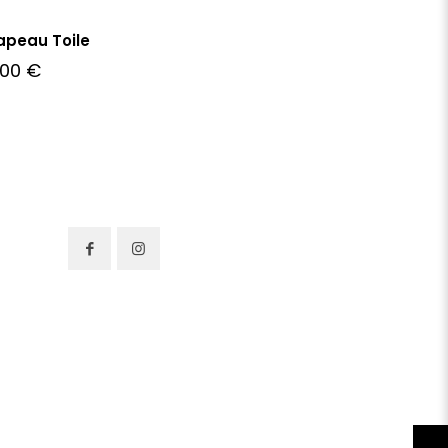
apeau Toile
,00
€