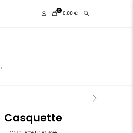
0
0,00 €
e
Casquette
Casquette Lin et Soie