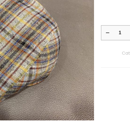
quantité
de
Casquette
Cat