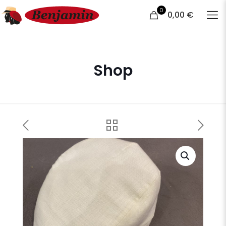
0
0,00 €
Shop