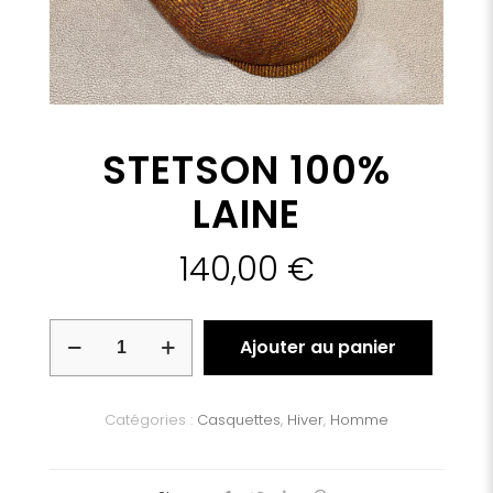
STETSON 100%
LAINE
140,00
€
quantité
Ajouter au panier
de
STETSON
100%
LAINE
Catégories :
Casquettes
,
Hiver
,
Homme