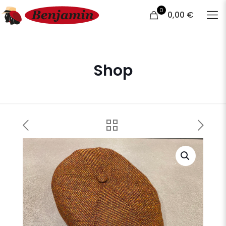
0
0,00 €
Shop